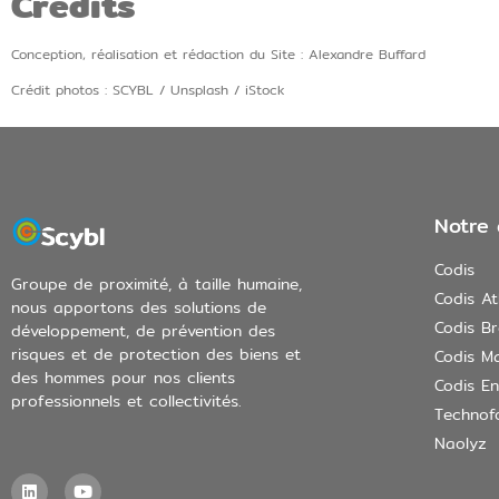
Crédits
Conception, réalisation et rédaction du Site : Alexandre Buffard
Crédit photos : SCYBL / Unsplash / iStock
Notre
Codis
Groupe de proximité, à taille humaine,
Codis At
nous apportons des solutions de
Codis B
développement, de prévention des
risques et de protection des biens et
Codis Ma
des hommes pour nos clients
Codis E
professionnels et collectivités.
Techno
Naolyz