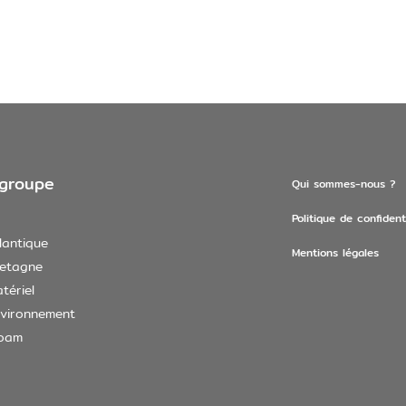
 groupe
Qui sommes-nous ?
Politique de confident
lantique
Mentions légales
retagne
tériel
nvironnement
foam