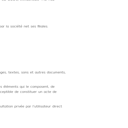
 commencer avec ces dernières.
e réapprovisionnement de 50% et 50 tours gratuits en
 la société net ses filiales.
ges, textes, sons et autres documents,
 des éléments qui le composent, de
sceptible de constituer un acte de
tation privée par l’utilisateur direct