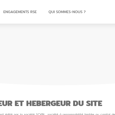
ENGAGEMENTS RSE
QUI SOMMES-NOUS ?
ez que vous commencez à renoncer à votre plan, éloignez-vo
 Et Jeux
- Les machines à sous Elk Studious deviennent de p
J Wild, dans leurs portefeuilles.
Réclamer
: Heureusement pour lui, il avait pensé à ajouter le
dépôt de 10 euros
és
ème de la fantaisie féerique affiche sa pensée dans la con
eux offre plus avec ace, king, queen, jack, ten et nine envel
eux
multiplicateur triple gagnant pour l'accompagner.
tion routière en France
TEUR ET HEBERGEUR DU SITE
), est édité par la société SCYBL, société à responsabilité limitée au capita