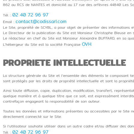
Ensuite, nos experts donneront un sens aux différences de
862 au RCS de NANTES et domicilié au 17 rue des orfèvres 44840 Les Sor
Casino Non Aams 2026 Top Bonus Et Jeux
02 40 72 96 97
Tél. :
Activez le cadeau, réapprovisionnez votre compte Spinamb
contact@codissarl.com
Email :
Starburst.
Le Site, propriété de SCYBL, a pour objet de présenter des informations et 
Coupon Casino 2026 Top Bonus Et Jeux
Le Directeur de la publication du Site est Monsieur Christophe Bleuse en 
Le rédacteur en chef du Site est Monsieur Alexandre BUFFARD, en sa qual
OVH
L’hébergeur du Site est la société Française
.
PROPRIETE INTELLECTUELLE
La structure générale du Site et l’ensemble des éléments le composant te
sont protégés par les droits de propriété intellectuelle et sont la proprié
Ainsi toute diffusion, copie, duplication, modification, transfert, représen
quelque manière et à quelque titre que ce soit, est expressément interdit
contrefaçon engageant la responsabilité de son auteur.
Toutes les données et informations présentes ou accessibles par le Site ne 
directement connecté sur le Site.
Si l’utilisateur souhaite utiliser dans un autre cadre et/ou diffuser des do
02 40 72 96 97
Tél. :