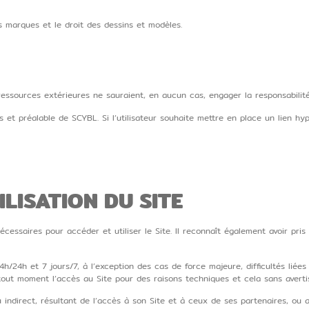
s marques et le droit des dessins et modèles.
 ressources extérieures ne sauraient, en aucun cas, engager la responsabili
 et préalable de SCYBL. Si l’utilisateur souhaite mettre en place un lien hyp
ILISATION DU SITE
écessaires pour accéder et utiliser le Site. Il reconnaît également avoir pr
24h/24h et 7 jours/7, à l’exception des cas de force majeure, difficultés li
tout moment l’accès au Site pour des raisons techniques et cela sans averti
direct, résultant de l’accès à son Site et à ceux de ses partenaires, ou au 