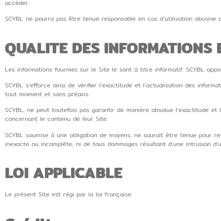
accéder.
SCYBL ne pourra pas être tenue responsable en cas d’utilisation abusive de
QUALITE DES INFORMATIONS 
Les informations fournies sur le Site le sont à titre informatif. SCYBL app
SCYBL s’efforce ainsi de vérifier l’exactitude et l’actualisation des inform
tout moment et sans préavis.
SCYBL, ne peut toutefois pas garantir de manière absolue l’exactitude et 
concernant le contenu de leur Site.
SCYBL soumise à une obligation de moyens, ne saurait être tenue pour respo
inexacte ou incomplète, ni de tous dommages résultant d’une intrusion d’un
LOI APPLICABLE
Le présent Site est régi par la loi française.